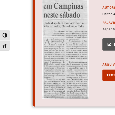
AUTOR(
Dalton 
PALAV
Aspecto
Alternar alto contraste
Alternar tamanho da fonte
ARQUIV
TEX