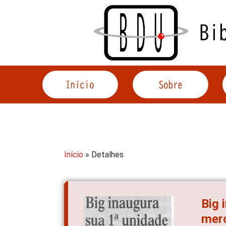
Acessar
o
conteúdo
Início
» Detalhes
Big 
merc