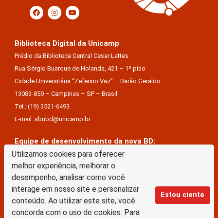
Biblioteca Digital da Unicamp
Prédio da Biblioteca Central Cesar Lattes
Rua Sérgio Buarque de Holanda, 421 – 1º piso
Cidade Universitária “Zeferino Vaz” – Barão Geraldo
13083-859 – Campinas – SP – Brasil
Tel.: (19) 3521-6493
E-mail: sbubd@unicamp.br
Equipe de desenvolvimento da nova BD:
Utilizamos cookies para oferecer
Keite Aparecida Duarte
melhor experiência, melhorar o
Márcio Vinícius De Jesus Almeida
desempenho, analisar como você
Saul Victor De Castro E Silva
interage em nosso site e personalizar
Estou ciente
conteúdo. Ao utilizar este site, você
A Biblioteca Digital da Unicamp está licenciado com uma Licença Creative Commons –
concorda com o uso de cookies. Para
Atribuição Sem Derivações 4.0 Internacional