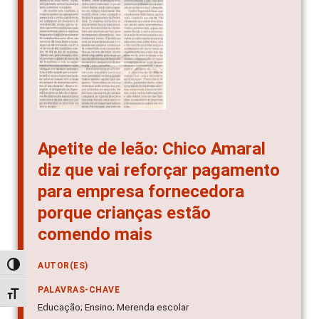
Apetite de leão: Chico Amaral
diz que vai reforçar pagamento
para empresa fornecedora
porque crianças estão
comendo mais
AUTOR(ES)
Alternar alto contraste
PALAVRAS-CHAVE
Alternar tamanho da fonte
Educação; Ensino; Merenda escolar