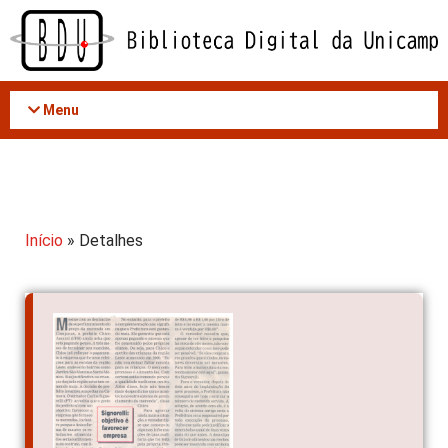
Acessar
o
conteúdo
Menu
Início
» Detalhes