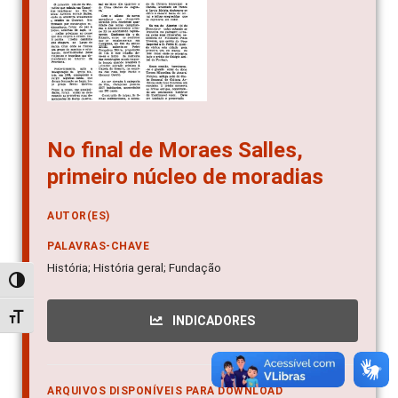
No final de Moraes Salles,
primeiro núcleo de moradias
AUTOR(ES)
PALAVRAS-CHAVE
História; História geral; Fundação
Alternar alto contraste
Alternar tamanho da fonte
INDICADORES
ARQUIVOS DISPONÍVEIS PARA DOWNLOAD