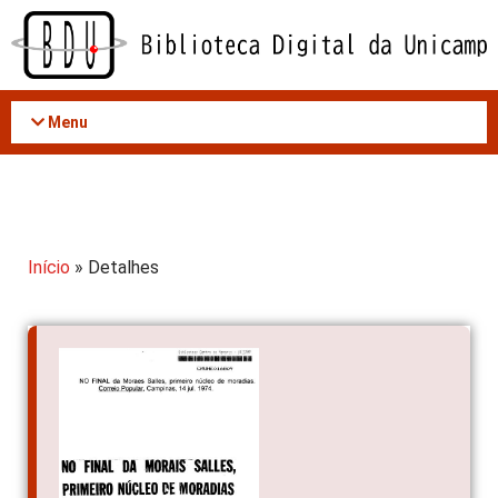
Acessar
o
conteúdo
Menu
Início
» Detalhes