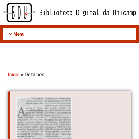
Acessar
o
conteúdo
Menu
Início
» Detalhes