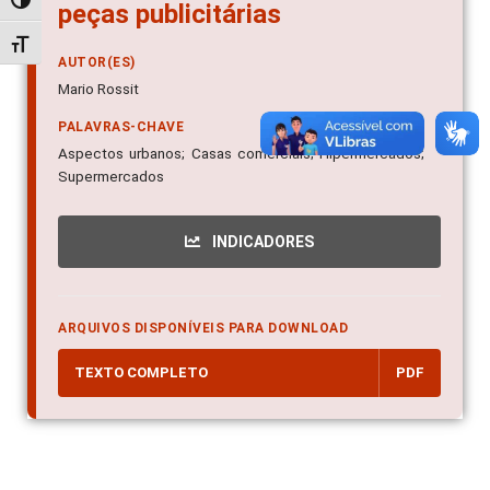
Alternar alto contraste
peças publicitárias
Alternar tamanho da fonte
AUTOR(ES)
Mario Rossit
PALAVRAS-CHAVE
Aspectos urbanos; Casas comerciais; Hipermercados;
Supermercados
INDICADORES
ARQUIVOS DISPONÍVEIS PARA DOWNLOAD
TEXTO COMPLETO
PDF