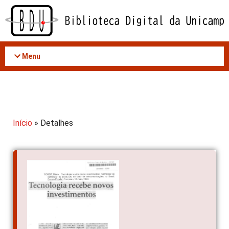
Acessar
o
conteúdo
Menu
Início
» Detalhes