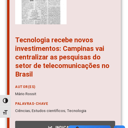
Tecnologia recebe novos
investimentos: Campinas vai
centralizar as pesquisas do
setor de telecomunicações no
Brasil
AUTOR(ES)
Mário Rossit
Alternar alto contraste
PALAVRAS-CHAVE
Ciências; Estudos científicos; Tecnologia
Alternar tamanho da fonte
INDICADORES