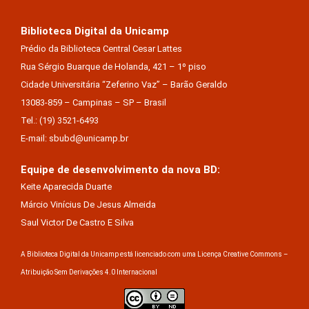
Biblioteca Digital da Unicamp
Prédio da Biblioteca Central Cesar Lattes
Rua Sérgio Buarque de Holanda, 421 – 1º piso
Cidade Universitária “Zeferino Vaz” – Barão Geraldo
13083-859 – Campinas – SP – Brasil
Tel.: (19) 3521-6493
E-mail: sbubd@unicamp.br
Equipe de desenvolvimento da nova BD:
Keite Aparecida Duarte
Márcio Vinícius De Jesus Almeida
Saul Victor De Castro E Silva
A Biblioteca Digital da Unicamp está licenciado com uma Licença Creative Commons –
Atribuição Sem Derivações 4.0 Internacional