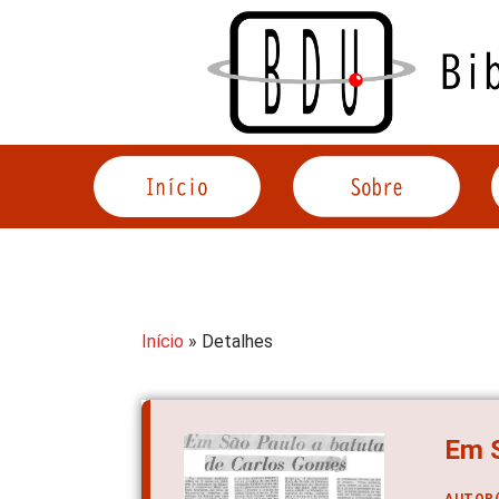
Acessar
o
conteúdo
Início
» Detalhes
Em S
AUTOR(