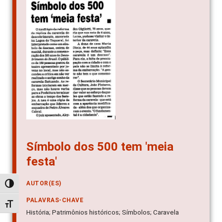
Símbolo dos 500 tem 'meia
festa'
AUTOR(ES)
Alternar alto contraste
PALAVRAS-CHAVE
Alternar tamanho da fonte
História; Patrimônios históricos; Símbolos; Caravela