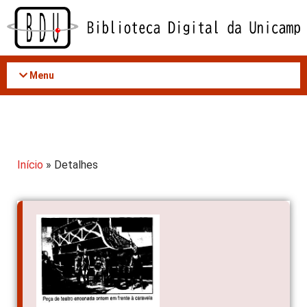
Acessar
o
conteúdo
Menu
Início
» Detalhes