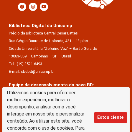
Biblioteca Digital da Unicamp
Prédio da Biblioteca Central Cesar Lattes
Rua Sérgio Buarque de Holanda, 421 – 1º piso
Cidade Universitária “Zeferino Vaz” – Barão Geraldo
13083-859 – Campinas – SP – Brasil
Tel.: (19) 3521-6493
E-mail: sbubd@unicamp.br
Equipe de desenvolvimento da nova BD:
Keite Aparecida Duarte
Utilizamos cookies para oferecer
melhor experiência, melhorar o
Márcio Vinícius De Jesus Almeida
desempenho, analisar como você
Saul Victor De Castro E Silva
interage em nosso site e personalizar
Estou ciente
conteúdo. Ao utilizar este site, você
A Biblioteca Digital da Unicamp está licenciado com uma Licença Creative Commons –
concorda com o uso de cookies. Para
Atribuição Sem Derivações 4.0 Internacional