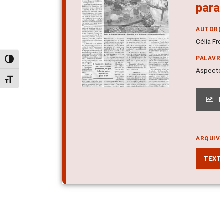
para
AUTOR(
Célia Fr
PALAV
Alternar alto contraste
Aspecto
Alternar tamanho da fonte
ARQUIV
TEX