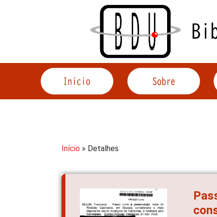
Acessar
o
conteúdo
Início
» Detalhes
Pass
cons