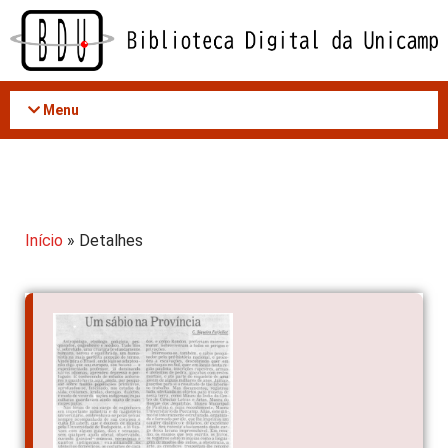
Acessar
o
conteúdo
Menu
Início
» Detalhes