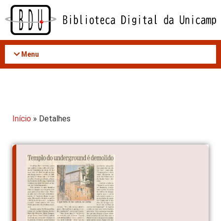
Acessar
o
conteúdo
Menu
Início
» Detalhes