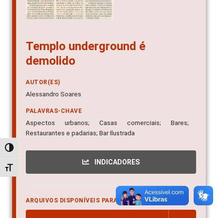
Templo underground é
demolido
AUTOR(ES)
Alessandro Soares
PALAVRAS-CHAVE
Aspectos urbanos; Casas comerciais; Bares;
Restaurantes e padarias; Bar Ilustrada
Alternar alto contraste
INDICADORES
Alternar tamanho da fonte
ARQUIVOS DISPONÍVEIS PARA DOWNLOAD