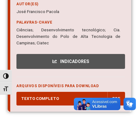
AUTOR(ES)
José Francisco Pacola
PALAVRAS-CHAVE
Ciências; Desenvolvimento tecnológico; Cia.
Desenvolvimento do Polo de Alta Tecnologia de
Campinas; Ciatec
INDICADORES
Alternar alto contraste
ARQUIVOS DISPONÍVEIS PARA DOWNLOAD
Alternar tamanho da fonte
TEXTO COMPLETO
PDF