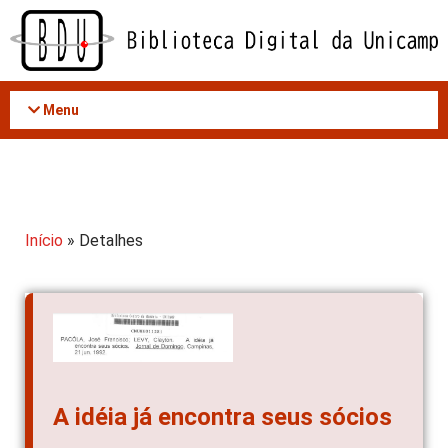
Acessar
o
conteúdo
Menu
Início
» Detalhes
A idéia já encontra seus sócios