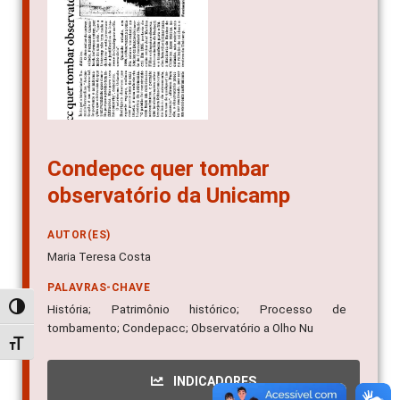
Condepcc quer tombar
observatório da Unicamp
AUTOR(ES)
Maria Teresa Costa
PALAVRAS-CHAVE
História; Patrimônio histórico; Processo de
Alternar alto contraste
tombamento; Condepacc; Observatório a Olho Nu
Alternar tamanho da fonte
INDICADORES