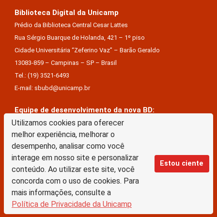
Biblioteca Digital da Unicamp
Prédio da Biblioteca Central Cesar Lattes
Rua Sérgio Buarque de Holanda, 421 – 1º piso
Cidade Universitária “Zeferino Vaz” – Barão Geraldo
13083-859 – Campinas – SP – Brasil
Tel.: (19) 3521-6493
E-mail: sbubd@unicamp.br
Equipe de desenvolvimento da nova BD:
Keite Aparecida Duarte
Utilizamos cookies para oferecer
melhor experiência, melhorar o
Márcio Vinícius De Jesus Almeida
desempenho, analisar como você
Saul Victor De Castro E Silva
interage em nosso site e personalizar
Estou ciente
conteúdo. Ao utilizar este site, você
A Biblioteca Digital da Unicamp está licenciado com uma Licença Creative Commons –
concorda com o uso de cookies. Para
Atribuição Sem Derivações 4.0 Internacional
mais informações, consulte a
Política de Privacidade da Unicamp