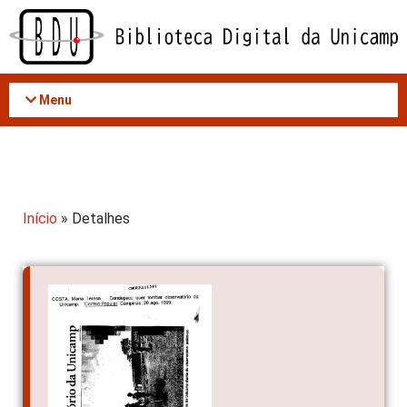
Acessar
o
conteúdo
Menu
Início
» Detalhes