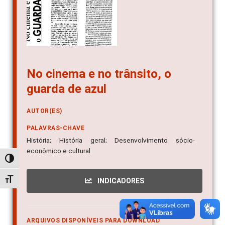
No cinema e no trânsito, o
guarda de azul
AUTOR(ES)
PALAVRAS-CHAVE
História; História geral; Desenvolvimento sócio-
econômico e cultural
Alternar alto contraste
Alternar tamanho da fonte
INDICADORES
ARQUIVOS DISPONÍVEIS PARA DOWNLOAD