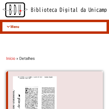
Acessar
o
conteúdo
Menu
Início
» Detalhes