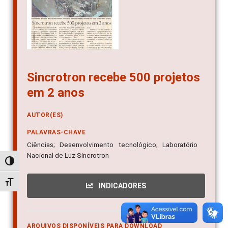
Sincrotron recebe 500 projetos
em 2 anos
AUTOR(ES)
PALAVRAS-CHAVE
Ciências; Desenvolvimento tecnológico; Laboratório
Nacional de Luz Sincrotron
Alternar alto contraste
Alternar tamanho da fonte
INDICADORES
ARQUIVOS DISPONÍVEIS PARA DOWNLOAD