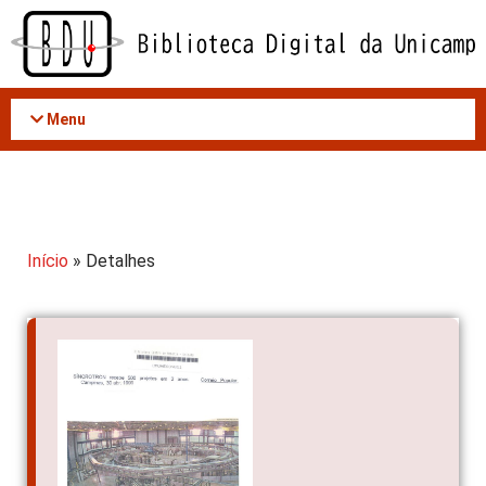
Acessar
o
conteúdo
Menu
Início
» Detalhes