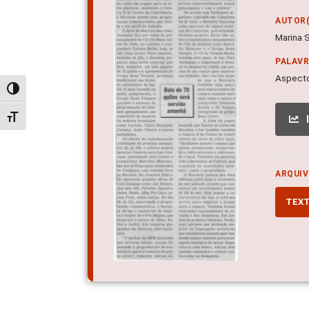
AUTOR(
Marina S
PALAV
Aspecto
Alternar alto contraste
Alternar tamanho da fonte
ARQUIV
TEX