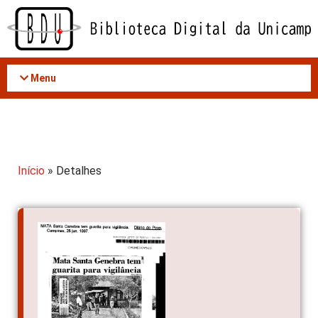
Acessar
o
conteúdo
Menu
Início
» Detalhes