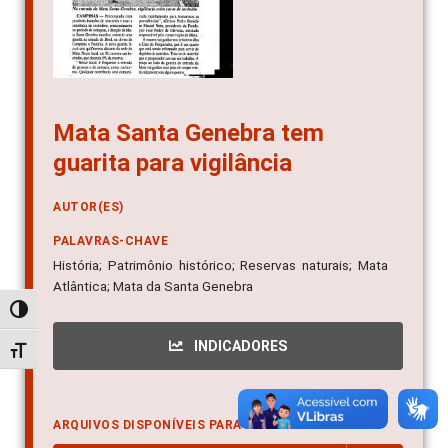
Mata Santa Genebra tem
guarita para vigilância
AUTOR(ES)
PALAVRAS-CHAVE
História; Patrimônio histórico; Reservas naturais; Mata
Atlântica; Mata da Santa Genebra
Alternar alto contraste
INDICADORES
Alternar tamanho da fonte
ARQUIVOS DISPONÍVEIS PARA DOWNLOAD