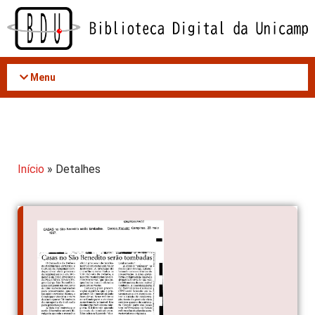
Acessar
o
conteúdo
Menu
Início
» Detalhes