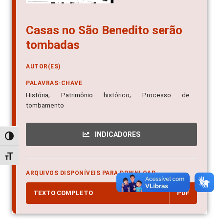
Casas no São Benedito serão
tombadas
AUTOR(ES)
PALAVRAS-CHAVE
História; Patrimônio histórico; Processo de
tombamento
INDICADORES
Alternar alto contraste
Alternar tamanho da fonte
ARQUIVOS DISPONÍVEIS PARA DOWNLOAD
TEXTO COMPLETO
PDF