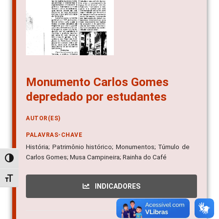
Monumento Carlos Gomes
depredado por estudantes
AUTOR(ES)
PALAVRAS-CHAVE
História; Patrimônio histórico; Monumentos; Túmulo de
Carlos Gomes; Musa Campineira; Rainha do Café
Alternar alto contraste
Alternar tamanho da fonte
INDICADORES