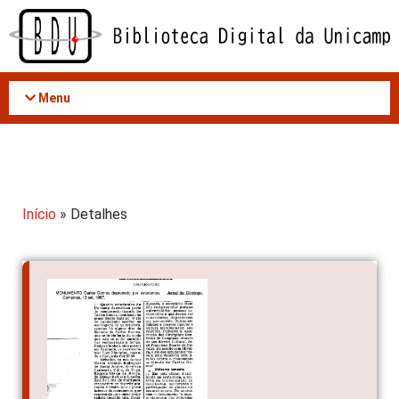
Acessar
o
conteúdo
Menu
Início
» Detalhes