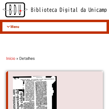
Acessar
o
conteúdo
Menu
Início
» Detalhes