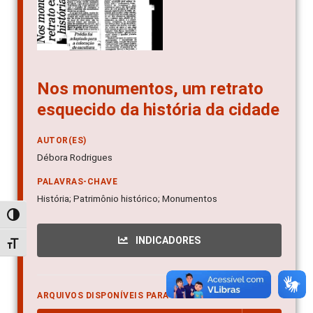
Nos monumentos, um retrato
esquecido da história da cidade
AUTOR(ES)
Débora Rodrigues
PALAVRAS-CHAVE
História; Patrimônio histórico; Monumentos
Alternar alto contraste
INDICADORES
Alternar tamanho da fonte
ARQUIVOS DISPONÍVEIS PARA DOWNLOAD