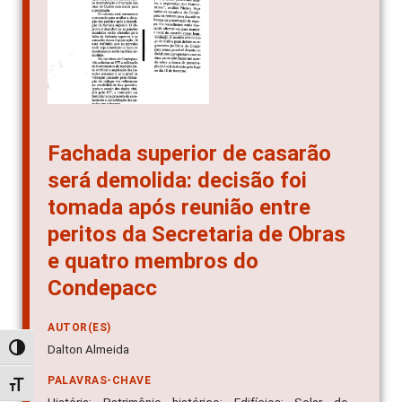
Fachada superior de casarão
será demolida: decisão foi
tomada após reunião entre
peritos da Secretaria de Obras
e quatro membros do
Condepacc
AUTOR(ES)
Dalton Almeida
Alternar alto contraste
PALAVRAS-CHAVE
Alternar tamanho da fonte