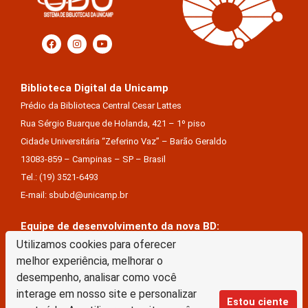
Biblioteca Digital da Unicamp
Prédio da Biblioteca Central Cesar Lattes
Rua Sérgio Buarque de Holanda, 421 – 1º piso
Cidade Universitária “Zeferino Vaz” – Barão Geraldo
13083-859 – Campinas – SP – Brasil
Tel.: (19) 3521-6493
E-mail: sbubd@unicamp.br
Equipe de desenvolvimento da nova BD:
Keite Aparecida Duarte
Utilizamos cookies para oferecer
melhor experiência, melhorar o
Márcio Vinícius De Jesus Almeida
desempenho, analisar como você
Saul Victor De Castro E Silva
interage em nosso site e personalizar
Estou ciente