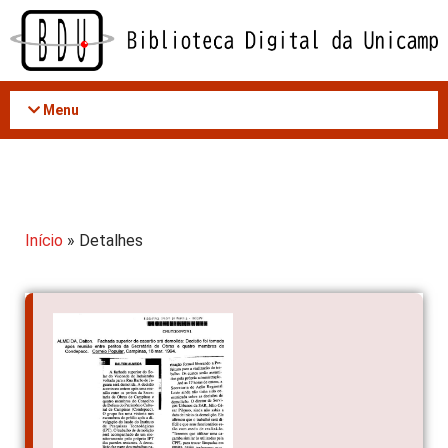
Acessar
o
conteúdo
Menu
Início
» Detalhes