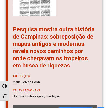
Pesquisa mostra outra história
de Campinas: sobreposição de
mapas antigos e modernos
revela novos caminhos por
onde chegavam os tropeiros
em busca de riquezas
AUTOR(ES)
Maria Teresa Costa
Alternar alto contraste
PALAVRAS-CHAVE
História; História geral; Fundação
Alternar tamanho da fonte