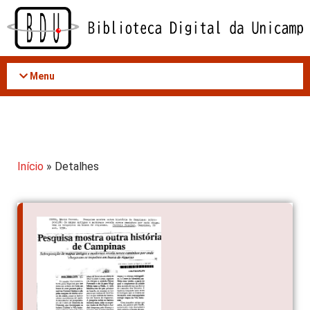
Acessar
o
conteúdo
Menu
Início
» Detalhes