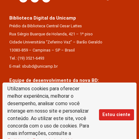
Biblioteca Digital da Unicamp
Prédio da Biblioteca Central Cesar Lattes
Rua Sérgio Buarque de Holanda, 421 – 1º piso
Cidade Universitária “Zeferino Vaz” – Barão Geraldo
13083-859 – Campinas – SP – Brasil
Tel.: (19) 3521-6493
E-mail: sbubd@unicamp.br
Equipe de desenvolvimento da nova BD:
Keite Aparecida Duarte
Utilizamos cookies para oferecer
melhor experiência, melhorar o
Márcio Vinícius De Jesus Almeida
desempenho, analisar como você
Saul Victor De Castro E Silva
interage em nosso site e personalizar
Estou ciente
conteúdo. Ao utilizar este site, você
A Biblioteca Digital da Unicamp está licenciado com uma Licença Creative Commons –
concorda com o uso de cookies. Para
Atribuição Sem Derivações 4.0 Internacional
mais informações, consulte a