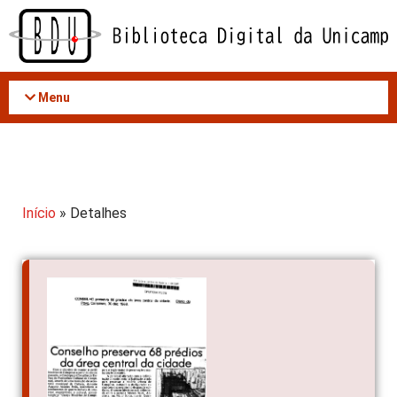
Acessar
o
conteúdo
Menu
Início
» Detalhes