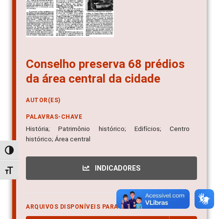
Conselho preserva 68 prédios
da área central da cidade
AUTOR(ES)
PALAVRAS-CHAVE
História; Patrimônio histórico; Edifícios; Centro
histórico; Área central
Alternar alto contraste
INDICADORES
Alternar tamanho da fonte
ARQUIVOS DISPONÍVEIS PARA DOWNLOAD