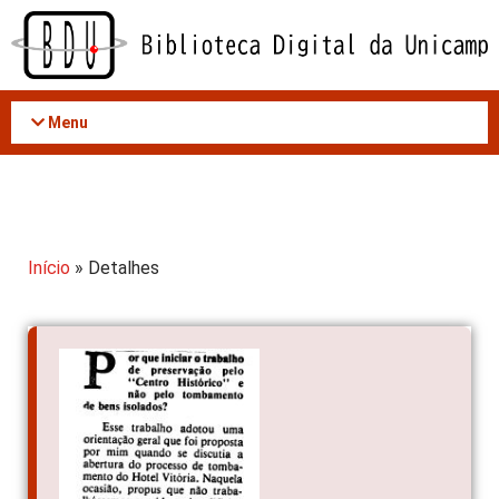
Acessar
o
conteúdo
Menu
Início
» Detalhes