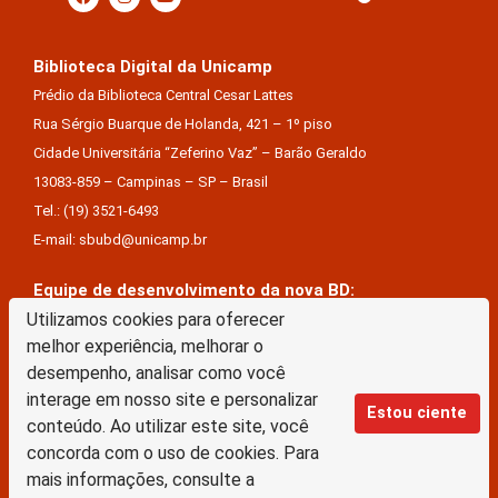
Biblioteca Digital da Unicamp
Prédio da Biblioteca Central Cesar Lattes
Rua Sérgio Buarque de Holanda, 421 – 1º piso
Cidade Universitária “Zeferino Vaz” – Barão Geraldo
13083-859 – Campinas – SP – Brasil
Tel.: (19) 3521-6493
E-mail: sbubd@unicamp.br
Equipe de desenvolvimento da nova BD:
Utilizamos cookies para oferecer
Keite Aparecida Duarte
melhor experiência, melhorar o
Márcio Vinícius De Jesus Almeida
desempenho, analisar como você
Saul Victor De Castro E Silva
interage em nosso site e personalizar
Estou ciente
conteúdo. Ao utilizar este site, você
A Biblioteca Digital da Unicamp está licenciado com uma Licença Creative Commons –
concorda com o uso de cookies. Para
Atribuição Sem Derivações 4.0 Internacional
mais informações, consulte a