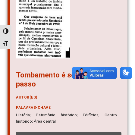
Alternar alto contraste
Alternar tamanho da fonte
Tombamento é só o primeiro
passo
AUTOR(ES)
PALAVRAS-CHAVE
História; Patrimônio histórico; Edifícios; Centro
histórico; Área central