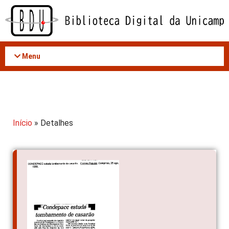
Acessar
o
conteúdo
Menu
Início
» Detalhes