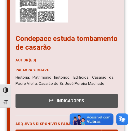
Condepacc estuda tombamento
de casarão
AUTOR(ES)
PALAVRAS-CHAVE
História; Patrimônio histórico; Edifícios; Casarão da
Padre Vieira; Casarão do Sr. José Pereira Machado
Alternar alto contraste
INDICADORES
Alternar tamanho da fonte
ARQUIVOS DISPONÍVEIS PARA DOWNLOAD