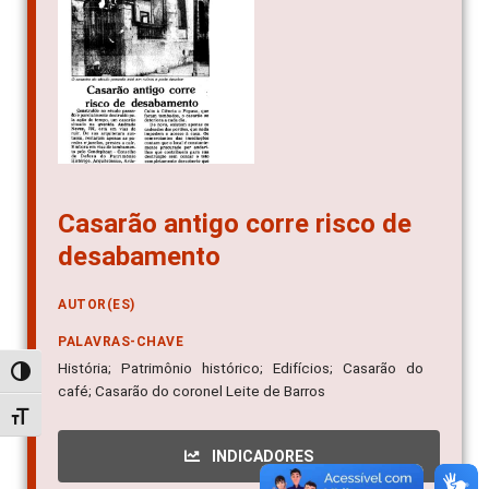
Casarão antigo corre risco de
desabamento
AUTOR(ES)
PALAVRAS-CHAVE
História; Patrimônio histórico; Edifícios; Casarão do
Alternar alto contraste
café; Casarão do coronel Leite de Barros
Alternar tamanho da fonte
INDICADORES