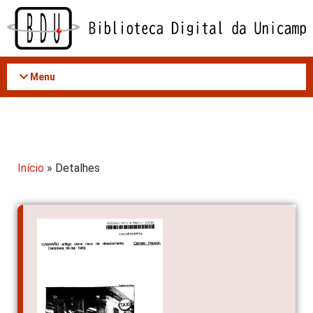
Acessar
o
conteúdo
Menu
Início
» Detalhes