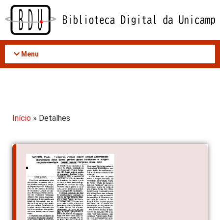
Acessar
o
conteúdo
Menu
Início
» Detalhes