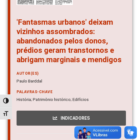
'Fantasmas urbanos' deixam
vizinhos assombrados:
abandonados pelos donos,
prédios geram transtornos e
abrigam marginais e mendigos
AUTOR(ES)
Paulo Barddal
PALAVRAS-CHAVE
História; Patrimônio histórico; Edifícios
Alternar alto contraste
Alternar tamanho da fonte
INDICADORES