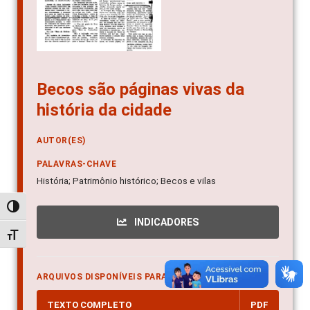
Becos são páginas vivas da
história da cidade
AUTOR(ES)
PALAVRAS-CHAVE
História; Patrimônio histórico; Becos e vilas
Alternar alto contraste
INDICADORES
Alternar tamanho da fonte
ARQUIVOS DISPONÍVEIS PARA DOWNLOAD
TEXTO COMPLETO
PDF