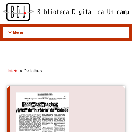
Acessar
o
conteúdo
Menu
Início
» Detalhes