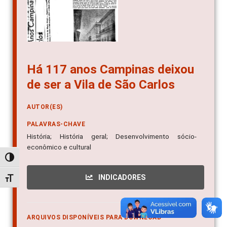
Há 117 anos Campinas deixou
de ser a Vila de São Carlos
AUTOR(ES)
PALAVRAS-CHAVE
História; História geral; Desenvolvimento sócio-
econômico e cultural
Alternar alto contraste
INDICADORES
Alternar tamanho da fonte
ARQUIVOS DISPONÍVEIS PARA DOWNLOAD