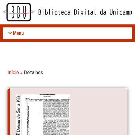
Acessar
o
conteúdo
Menu
Início
» Detalhes