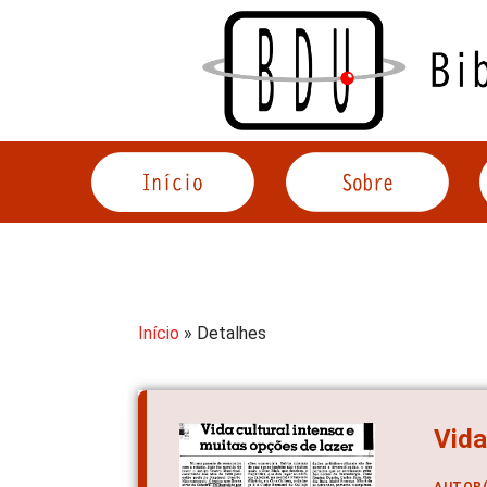
Acessar
o
conteúdo
Início
» Detalhes
Vida
AUTOR(