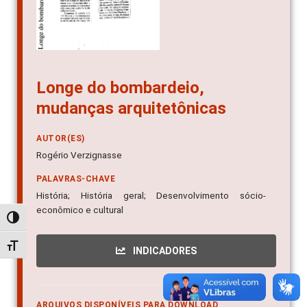
Longe do bombardeio,
mudanças arquitetônicas
AUTOR(ES)
Rogério Verzignasse
PALAVRAS-CHAVE
História; História geral; Desenvolvimento sócio-
econômico e cultural
Alternar alto contraste
Alternar tamanho da fonte
INDICADORES
ARQUIVOS DISPONÍVEIS PARA DOWNLOAD