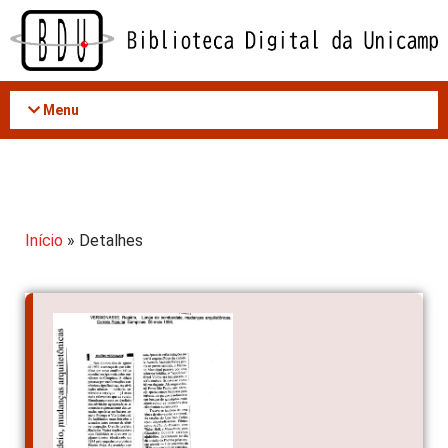
Acessar
o
conteúdo
Menu
Início
» Detalhes