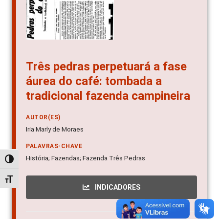
Três pedras perpetuará a fase
áurea do café: tombada a
tradicional fazenda campineira
AUTOR(ES)
Iria Marly de Moraes
PALAVRAS-CHAVE
História; Fazendas; Fazenda Três Pedras
Alternar alto contraste
Alternar tamanho da fonte
INDICADORES