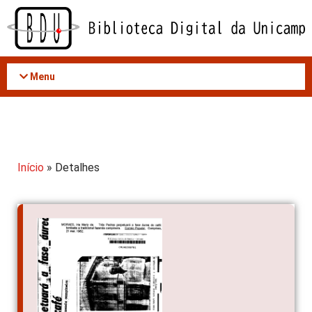
Acessar
o
conteúdo
Menu
Início
» Detalhes