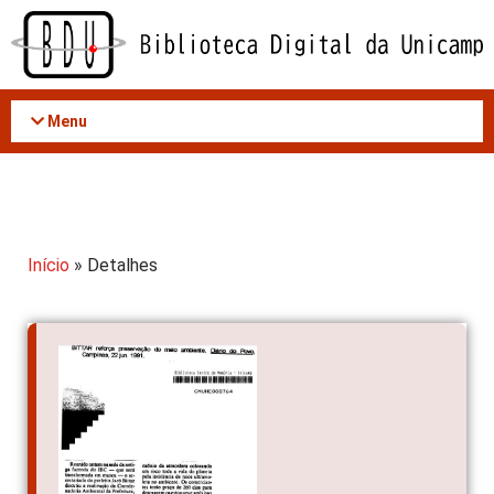
Acessar
o
conteúdo
Menu
Início
» Detalhes