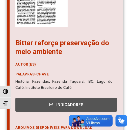
Bittar reforça preservação do
meio ambiente
AUTOR(ES)
PALAVRAS-CHAVE
História; Fazendas; Fazenda Taquaral; IBC; Lago do
Café; Instituto Brasileiro do Café
Alternar alto contraste
Alternar tamanho da fonte
INDICADORES
ARQUIVOS DISPONÍVEIS PARA DOWNLOAD