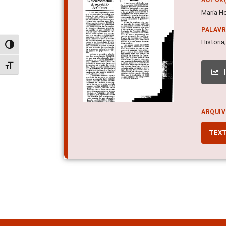
Maria He
PALAV
Histori
Alternar alto contraste
Alternar tamanho da fonte
ARQUIV
TEX