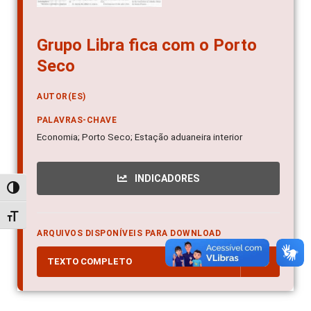
Grupo Libra fica com o Porto
Seco
AUTOR(ES)
PALAVRAS-CHAVE
Economia; Porto Seco; Estação aduaneira interior
INDICADORES
Alternar alto contraste
Alternar tamanho da fonte
ARQUIVOS DISPONÍVEIS PARA DOWNLOAD
TEXTO COMPLETO
PDF