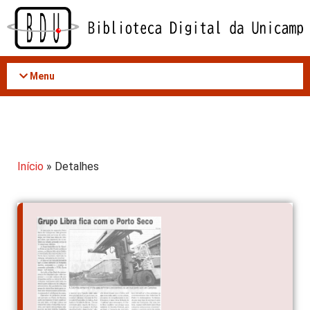
Acessar
o
conteúdo
Menu
Início
» Detalhes