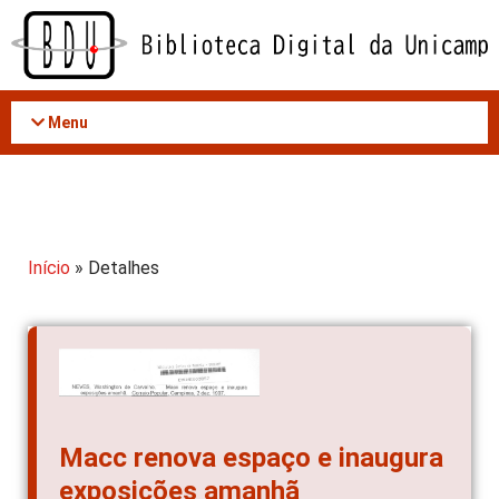
Acessar
o
conteúdo
Menu
Início
» Detalhes
Macc renova espaço e inaugura
exposições amanhã