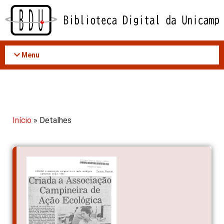
Acessar
o
conteúdo
Menu
Início
» Detalhes