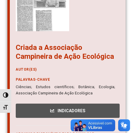
Criada a Associação
Campineira de Ação Ecológica
AUTOR(ES)
PALAVRAS-CHAVE
Ciências; Estudos científicos; Botânica; Ecologia;
Associação Campineira de Ação Ecológica
Alternar alto contraste
Alternar tamanho da fonte
INDICADORES