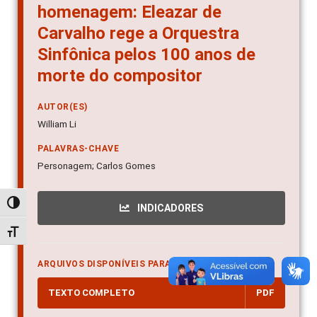
homenagem: Eleazar de
Carvalho rege a Orquestra
Sinfônica pelos 100 anos de
morte do compositor
AUTOR(ES)
William Li
PALAVRAS-CHAVE
Personagem; Carlos Gomes
Alternar alto contraste
INDICADORES
Alternar tamanho da fonte
ARQUIVOS DISPONÍVEIS PARA DOWNLOAD
TEXTO COMPLETO
PDF