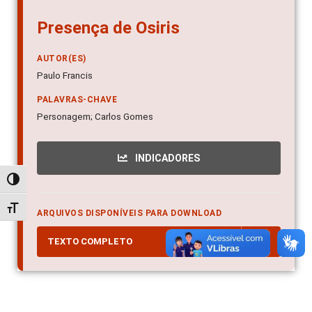
Presença de Osiris
AUTOR(ES)
Paulo Francis
PALAVRAS-CHAVE
Personagem; Carlos Gomes
INDICADORES
Alternar alto contraste
Alternar tamanho da fonte
ARQUIVOS DISPONÍVEIS PARA DOWNLOAD
TEXTO COMPLETO
PDF