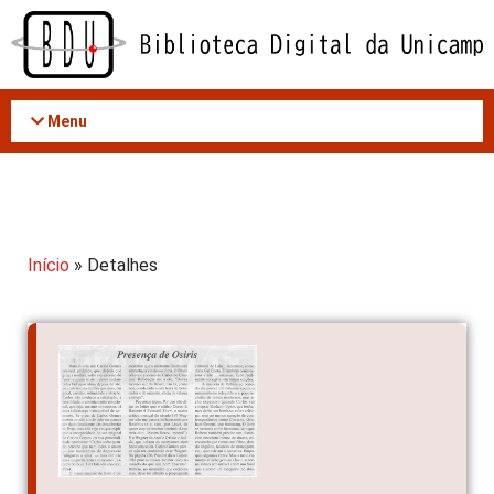
Acessar
o
conteúdo
Menu
Início
» Detalhes