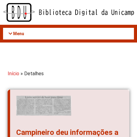
Acessar
o
conteúdo
Menu
Início
» Detalhes
Campineiro deu informações a