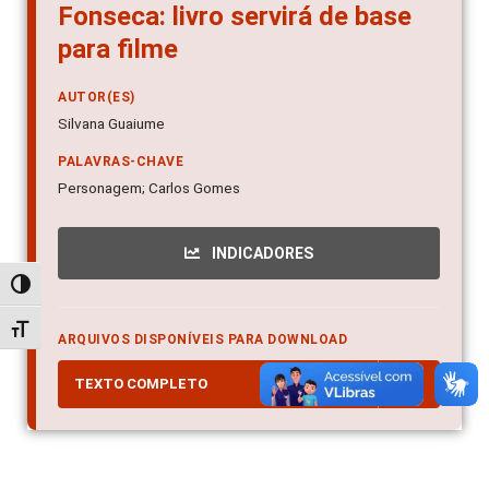
Fonseca: livro servirá de base
para filme
AUTOR(ES)
Silvana Guaiume
PALAVRAS-CHAVE
Personagem; Carlos Gomes
INDICADORES
Alternar alto contraste
Alternar tamanho da fonte
ARQUIVOS DISPONÍVEIS PARA DOWNLOAD
TEXTO COMPLETO
PDF