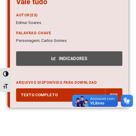
Vale tudo
AUTOR(ES)
Edmur Soares
PALAVRAS-CHAVE
Personagem; Carlos Gomes
INDICADORES
Alternar alto contraste
ARQUIVOS DISPONÍVEIS PARA DOWNLOAD
Alternar tamanho da fonte
TEXTO COMPLETO
PDF