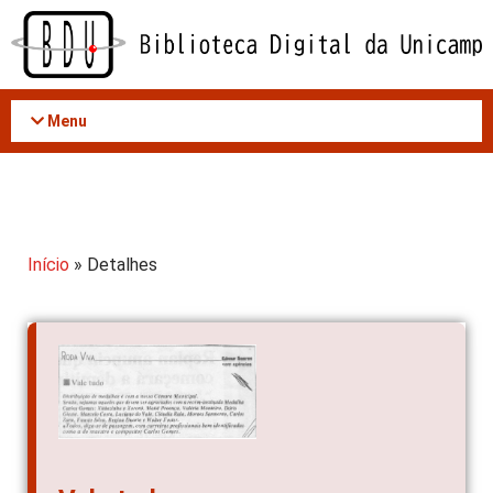
Acessar
o
conteúdo
Menu
Início
» Detalhes