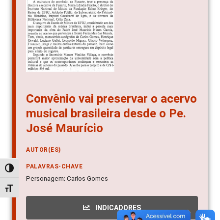
Convênio vai preservar o acervo
musical brasileira desde o Pe.
José Maurício
AUTOR(ES)
PALAVRAS-CHAVE
Alternar alto contraste
Personagem; Carlos Gomes
Alternar tamanho da fonte
INDICADORES