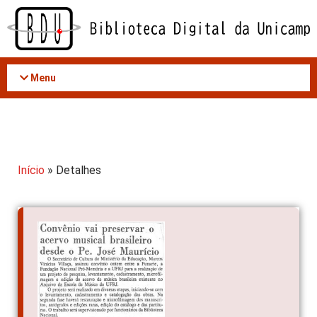
Acessar
o
conteúdo
Menu
Início
» Detalhes