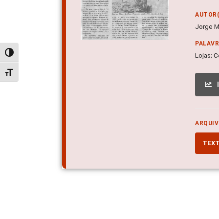
AUTOR(
Jorge M
PALAV
Alternar alto contraste
Lojas; C
Alternar tamanho da fonte
ARQUIV
TEX