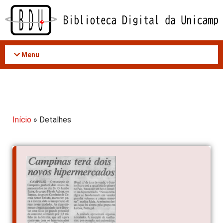
Acessar
o
conteúdo
Menu
Início
» Detalhes