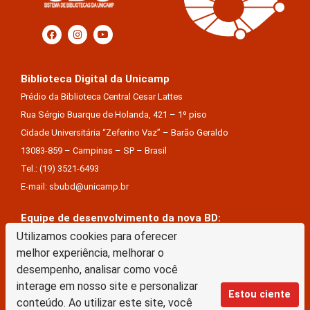
Biblioteca Digital da Unicamp
Prédio da Biblioteca Central Cesar Lattes
Rua Sérgio Buarque de Holanda, 421 – 1º piso
Cidade Universitária “Zeferino Vaz” – Barão Geraldo
13083-859 – Campinas – SP – Brasil
Tel.: (19) 3521-6493
E-mail: sbubd@unicamp.br
Equipe de desenvolvimento da nova BD:
Keite Aparecida Duarte
Utilizamos cookies para oferecer
melhor experiência, melhorar o
Márcio Vinícius De Jesus Almeida
desempenho, analisar como você
Saul Victor De Castro E Silva
interage em nosso site e personalizar
Estou ciente
conteúdo. Ao utilizar este site, você
A Biblioteca Digital da Unicamp está licenciado com uma Licença Creative Commons –