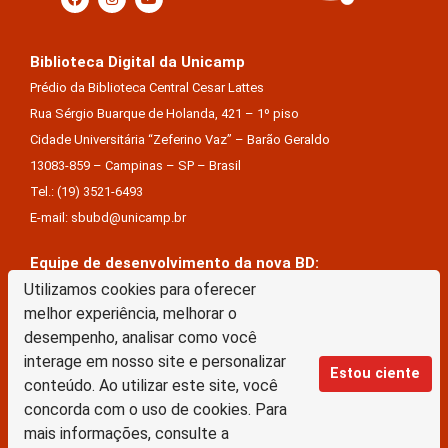
Biblioteca Digital da Unicamp
Prédio da Biblioteca Central Cesar Lattes
Rua Sérgio Buarque de Holanda, 421 – 1º piso
Cidade Universitária “Zeferino Vaz” – Barão Geraldo
13083-859 – Campinas – SP – Brasil
Tel.: (19) 3521-6493
E-mail: sbubd@unicamp.br
Equipe de desenvolvimento da nova BD:
Utilizamos cookies para oferecer
Keite Aparecida Duarte
melhor experiência, melhorar o
Márcio Vinícius De Jesus Almeida
desempenho, analisar como você
Saul Victor De Castro E Silva
interage em nosso site e personalizar
Estou ciente
conteúdo. Ao utilizar este site, você
A Biblioteca Digital da Unicamp está licenciado com uma Licença Creative Commons –
concorda com o uso de cookies. Para
Atribuição Sem Derivações 4.0 Internacional
mais informações, consulte a