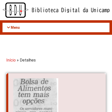
Acessar
o
conteúdo
Menu
Início
» Detalhes