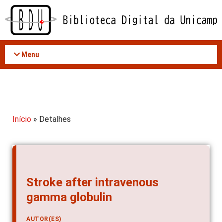
Acessar
o
conteúdo
Menu
Início
» Detalhes
Stroke after intravenous
gamma globulin
AUTOR(ES)