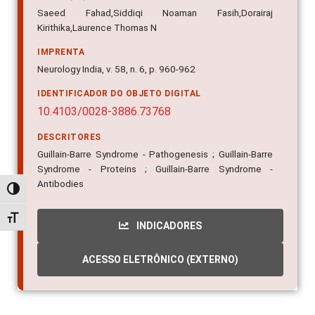
Saeed Fahad,Siddiqi Noaman Fasih,Dorairaj
Kirithika,Laurence Thomas N
IMPRENTA
Neurology India, v. 58, n. 6, p. 960-962
IDENTIFICADOR DO OBJETO DIGITAL
10.4103/0028-3886.73768
DESCRITORES
Guillain-Barre Syndrome - Pathogenesis ; Guillain-Barre
Syndrome - Proteins ; Guillain-Barre Syndrome -
Antibodies
Alternar alto contraste
Alternar tamanho da fonte
INDICADORES
ACESSO ELETRÔNICO (EXTERNO)