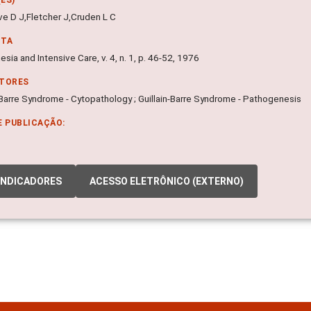
e D J,Fletcher J,Cruden L C
NTA
sia and Intensive Care, v. 4, n. 1, p. 46-52, 1976
ITORES
-Barre Syndrome - Cytopathology ; Guillain-Barre Syndrome - Pathogenesis
E PUBLICAÇÃO:
INDICADORES
ACESSO ELETRÔNICO (EXTERNO)