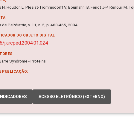
 H, Houdon L, Plesiat-Trommsdorff V, Boumahni B, Feriot J-P, Renouil M, T
NTA
 de Pe?diatrie, v. 11, n. 5, p. 463-465, 2004
FICADOR DO OBJETO DIGITAL
6/j.arcped.2004.01.024
ITORES
-Barre Syndrome - Proteins
E PUBLICAÇÃO:
INDICADORES
ACESSO ELETRÔNICO (EXTERNO)