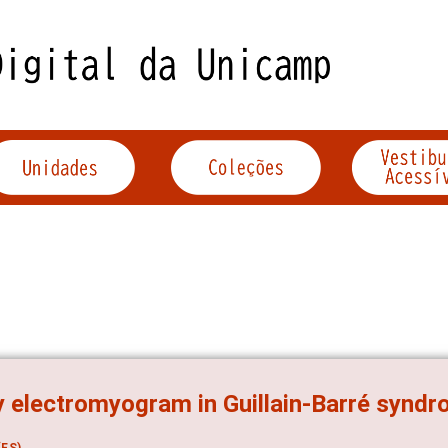
y electromyogram in Guillain-Barré synd
ES)