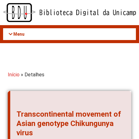
Acessar
o
conteúdo
Menu
Início
» Detalhes
Transcontinental movement of
Asian genotype Chikungunya
virus