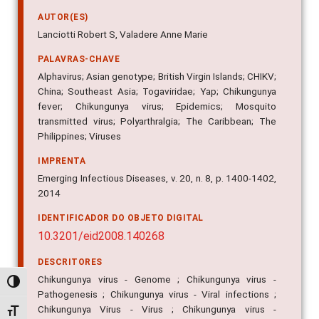
AUTOR(ES)
Lanciotti Robert S, Valadere Anne Marie
PALAVRAS-CHAVE
Alphavirus; Asian genotype; British Virgin Islands; CHIKV;
China; Southeast Asia; Togaviridae; Yap; Chikungunya
fever; Chikungunya virus; Epidemics; Mosquito
transmitted virus; Polyarthralgia; The Caribbean; The
Philippines; Viruses
IMPRENTA
Emerging Infectious Diseases, v. 20, n. 8, p. 1400-1402,
2014
IDENTIFICADOR DO OBJETO DIGITAL
10.3201/eid2008.140268
DESCRITORES
Chikungunya virus - Genome ; Chikungunya virus -
Alternar alto contraste
Pathogenesis ; Chikungunya virus - Viral infections ;
Chikungunya Virus - Virus ; Chikungunya virus -
Alternar tamanho da fonte