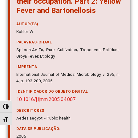
Fever and Bartonellosis
AUTOR(ES)
Kohler, W
PALAVRAS-CHAVE
Spiroch-Ae-Ta; Pure Cultivation; Treponema-Pallidum;
Oroya Fever; Etiology
IMPRENTA
International Journal of Medical Microbiology, v. 295, n.
4, p. 193-200, 2005
IDENTIFICADOR DO OBJETO DIGITAL
10.1016/j.ijmm.2005.04.007
DESCRITORES
Alternar alto contraste
Aedes aegypti - Public health
Alternar tamanho da fonte
DATA DE PUBLICAÇÃO:
2005