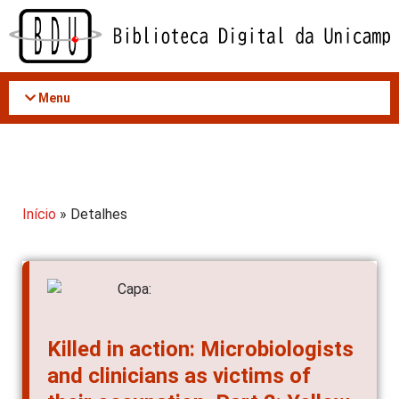
Acessar
o
conteúdo
Menu
Início
» Detalhes
Killed in action: Microbiologists
and clinicians as victims of
their occupation. Part 2: Yellow