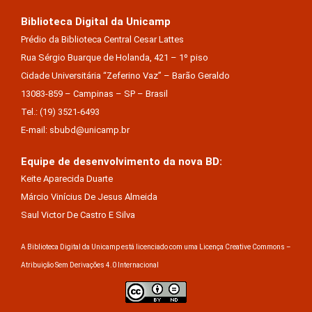
Biblioteca Digital da Unicamp
Prédio da Biblioteca Central Cesar Lattes
Rua Sérgio Buarque de Holanda, 421 – 1º piso
Cidade Universitária “Zeferino Vaz” – Barão Geraldo
13083-859 – Campinas – SP – Brasil
Tel.: (19) 3521-6493
E-mail: sbubd@unicamp.br
Equipe de desenvolvimento da nova BD:
Keite Aparecida Duarte
Márcio Vinícius De Jesus Almeida
Saul Victor De Castro E Silva
A Biblioteca Digital da Unicamp está licenciado com uma Licença Creative Commons –
Atribuição Sem Derivações 4.0 Internacional